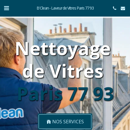
B'Clean - Laveur de Vitres Paris 77 93
Nettoyage 
de Vitres 
Paris
77 93
NOS SERVICES