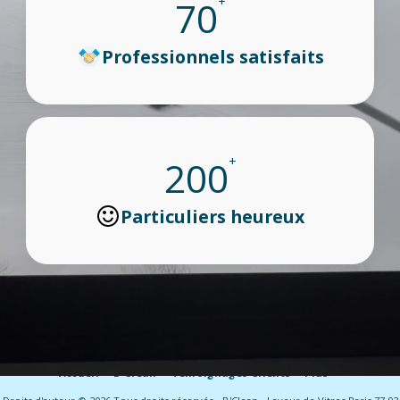
70
+
Professionnels satisfaits
200
+
Particuliers heureux
Accueil
B'Clean
Témoignages Clients
Plus