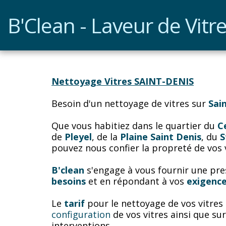
B'Clean - Laveur de Vitre
Nettoyage Vitres SAINT-DENIS
Besoin d'un nettoyage de vitres sur 
Sai
Que vous habitiez dans le quartier du 
C
de 
Pleyel
, de la 
Plaine Saint Denis
, du 
S
pouvez nous confier la propreté de vos v
B'clean
 s'engage à vous fournir une pre
besoins
 et en répondant à vos 
exigenc
Le 
tarif
 pour le nettoyage de vos vitres 
configuration
 de vos vitres ainsi que sur
interventions.