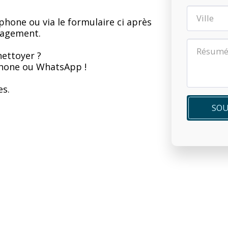
phone ou via le formulaire ci après 
gagement.
nettoyer ?
phone ou WhatsApp !
es.
SOU