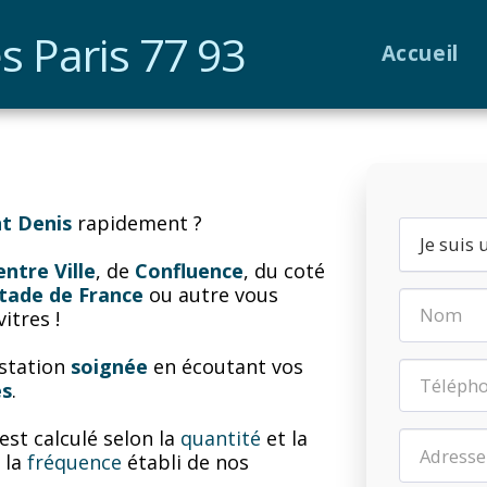
s Paris 77 93
Accueil
nt Denis 
rapidement ?
Je suis 
entre Ville
, de 
Confluence
, du coté 
tade de France
 ou autre vous 
itres !
station 
soignée
 en écoutant vos 
es
.
est calculé selon la 
quantité
 et la 
 la 
fréquence
 établi de nos 